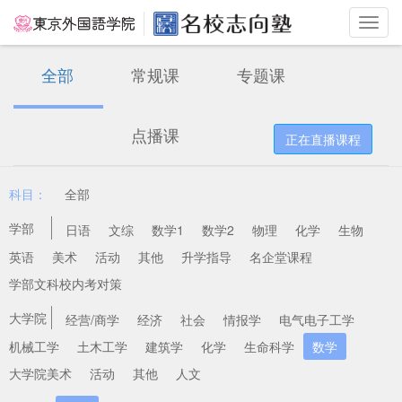
Toggl
navig
全部
常规课
专题课
点播课
科目：
全部
学部
日语
文综
数学1
数学2
物理
化学
生物
英语
美术
活动
其他
升学指导
名企堂课程
学部文科校内考对策
大学院
经营/商学
经济
社会
情报学
电气电子工学
机械工学
土木工学
建筑学
化学
生命科学
数学
大学院美术
活动
其他
人文